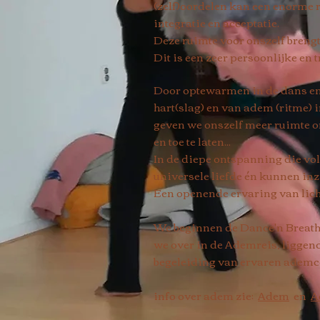
(zelf)oordelen kan een enorme 
integratie en acceptatie.
Deze ruimte voor onszelf brengt
Dit is een zeer persoonlijke en 
Door optewarmen in de dans en
hart(slag) en van adem (ritme)
geven we onszelf meer ruimte om
en toe te laten...
In de diepe ontspanning die volg
universele liefde én kunnen in
Een openende ervaring van lic
We beginnen de Dance'n Breath
we over in de Ademreis, ligge
begeleiding van ervaren ademc
info over adem zie:
Adem
en
A