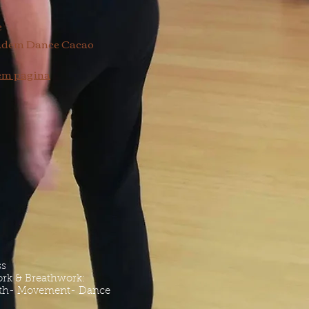
e
.. Adem Dance Cacao
em pagina
ss
rk & Breathwork:
eath- Movement- Dance