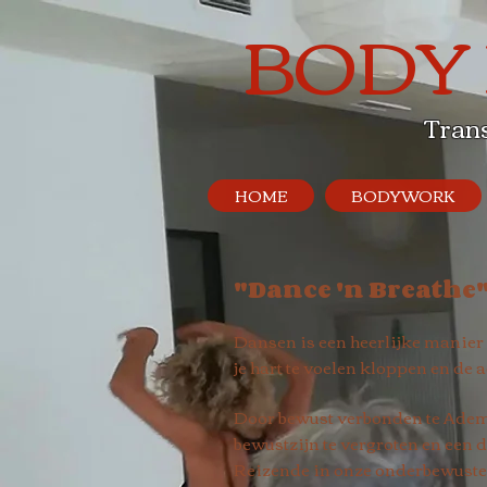
BODY
Tran
HOME
BODYWORK
"Dance 'n Breathe
Dansen is een heerlijke manier 
je hart te voelen kloppen en de 
Door bewust verbonden te Adem
bewustzijn te vergroten en een 
Reizende in onze onderbewuste 