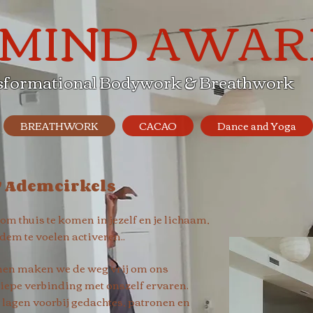
 MIND AWAR
sformational Bodywork & Breathwork
BREATHWORK
CACAO
Dance and Yoga
" Ademcirkels
om thuis te komen in jezelf en je lichaam,
adem te voelen activeren..
en maken we de weg vrij om ons
diepe verbinding met onszelf ervaren.
lagen voorbij gedachtes, patronen en