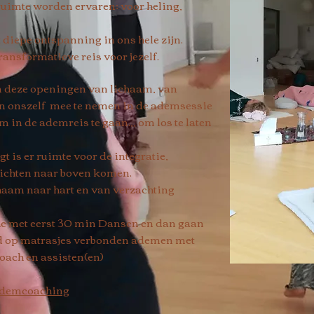
ruimte worden ervaren; voor heling,
 diepe ontspanning in ons hele zijn.
transformatieve reis voor jezelf.
 deze openingen van lichaam, van
 in onszelf mee te nemen in de ademsessie
 in de ademreis te gaan.,, om los te laten
t is er ruimte voor de integratie,
zichten naar boven komen.
haam naar hart en van verzachting
e met eerst 30 min Dansen en dan gaan
nd op matrasjes verbonden ademen met
oach en assisten(en)
demcoaching