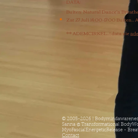
DATA:
Buiten: Natural Dance'n Breath
Zat 27 Juli 14:00-17:00 Buiten.
** ADEMCIRKEL.. ! data zie
ad
© 2005-2026 | Bodymindawarene
Sanna @ Transformational BodyWo
MyoFascialEnergeticRelease - Br
Contact