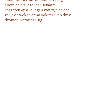
adem en druk zal het lichaam
reageren op alle lagen van zijn en dat
zal je de weken er na ook merken dmv
dromen, verandering
patronen/gewoontes, opener en meer
aanwezig voelen. Een waar medicijn
vind ik zelf..!
Soms werk ik diep soms zacht, net
wat er nodig is om de natuurlijke
doorstroming te stimuleren en weer
meer thuis te komen in het lichaam
(in je voelen en uit het hoofd).
Cacao is op mijn pad gekomen op
vele manieren, startende bij de
choclateclub in de jaren 2007? onder
de naam raw cacao. Wat het mij toen
bracht was totaal niet wat het nu
brengt.. time and place, levensfases
etc.
De laatste 2 jaar heb ik vooral veel zelf