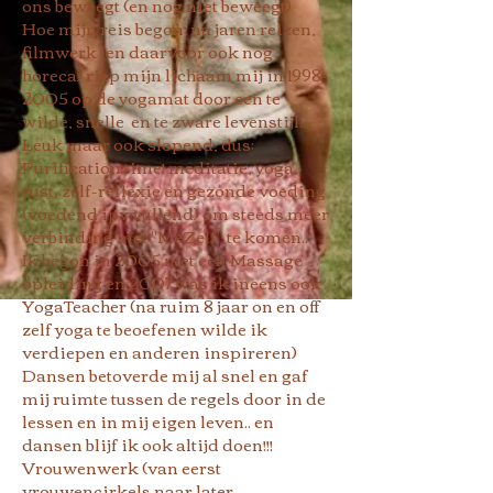
ons beweegt (en nog niet beweegt)
Hoe mijn reis begon:
na jaren reizen,
filmwerk (en daarvoor ook nog
horeca) riep mijn lichaam mij in
1998-
2005
op de yogamat door een te
wilde, snelle en te zware levenstijl..
Leuk maar ook slopend, dus:
Purification time! meditatie, yoga,
rust, zelf-reflexie en gezonde voeding
(voedend ipv vullend) om steeds meer
verbinding met "MeZelf" te komen..
Ik begon in 2005 met een Massage
opleiding en 2007 was ik ineens ook
YogaTeacher (na ruim 8 jaar on en off
zelf yoga te beoefenen wilde ik
verdiepen en anderen inspireren)
Dansen betoverde mij al snel en gaf
mij ruimte tussen de regels door in de
lessen en in mij eigen leven.. en
dansen blijf ik ook altijd doen!!!
Vrouwenwerk (van eerst
vrouwencirkels naar later