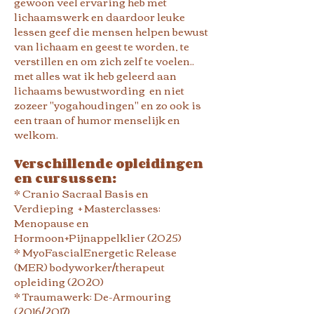
gewoon veel ervaring heb met
lichaamswerk en daardoor leuke
lessen geef die mensen helpen bewust
van lichaam en geest te worden, te
verstillen en om zich zelf te voelen..
met alles wat ik heb geleerd aan
lichaams bewustwording en niet
zozeer "yogahoudingen" en zo ook is
een traan of humor menselijk en
welkom.
Verschillende opleidingen
en cursussen:
* Cranio Sacraal Basis en
Verdieping + Masterclasses:
Menopause en
Hormoon+Pijnappelklier (2025)
* MyoFascialEnergetic Release
(MER) bodyworker/therapeut
opleiding (2020)
* Traumawerk: De-Armouring
(2016/2017)