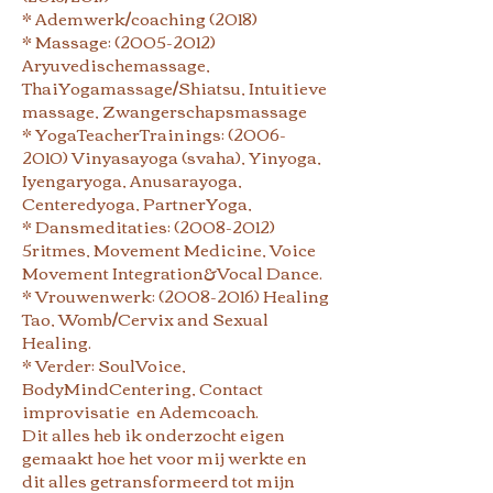
* Ademwerk/coaching (2018)
* Massage:
(2005-2012)
Aryuvedischemassage,
ThaiYogamassage/Shiatsu, Intuitieve
massage, Zwangerschapsmassage
* YogaTeacherTrainings:
(2006-
2010)
Vinyasayoga (svaha), Yinyoga,
Iyengaryoga, Anusarayoga,
Centeredyoga, PartnerYoga,
* Dansmeditaties:
(2008-2012)
5ritmes, Movement Medicine, Voice
Movement Integration&Vocal Dance.
* Vrouwenwerk:
(2008-2016)
Healing
Tao,
Womb/Cervix and Sexual
Healing.
* Verder: SoulVoice,
BodyMindCentering, Contact
improvisatie en Ademcoach.
Dit alles heb ik onderzocht eigen
gemaakt hoe het voor mij werkte en
dit alles getransformeerd tot mijn