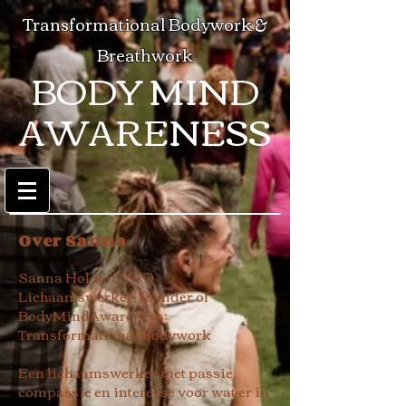
Transformational Bodywork &
Breathwork
BODY MIND
AWARENESS
Over Sanna
Sanna Holdert (1975)
Lichaamswerker, founder of
BodyMindAwareness;
Transformational Bodywork
Een lichaamswerker met passie,
compassie en interesse voor wat er in