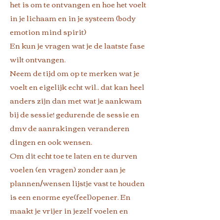
het is om te ontvangen en hoe het voelt
in je lichaam en in je systeem (body
emotion mind spirit)
En kun je vragen wat je de laatste fase
wilt ontvangen.
Neem de tijd om op te merken wat je
voelt en eigelijk echt wil.. dat kan heel
anders zijn dan met wat je aankwam
bij de sessie! gedurende de sessie en
dmv de aanrakingen veranderen
dingen en ook wensen.
Om dit echt toe te laten en te durven
voelen (en vragen) zonder aan je
plannen/wensen lijstje vast te houden
is een enorme eye(feel)opener. En
maakt je vrijer in jezelf voelen en