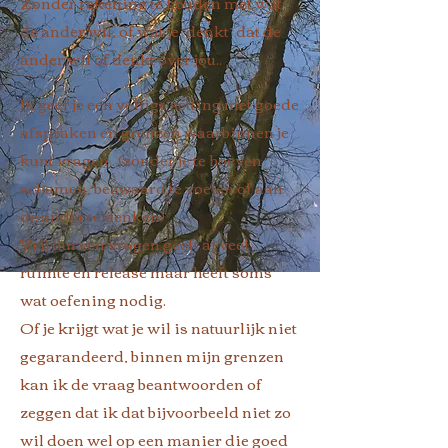
Zonder rekening te houden met wat
de ander wil, of wat je ‘denkt’ dat de
ander wil of denkt over jou..
Ik geef je een veilige setting met goede
afspraken en grenzen waarbinnen je
kunt vragen.. (zonder je te hoeven
schamen, bezwaard te voelen of aan
de ander te denken)
Vrij durven vragen geeft al veel
ruimte en release maar heeft soms
wat oefening nodig
.
Of je krijgt wat je wil is natuurlijk niet
gegarandeerd, binnen mijn grenzen
kan ik de vraag beantwoorden of
zeggen dat ik dat bijvoorbeeld niet zo
wil doen wel op een manier die goed